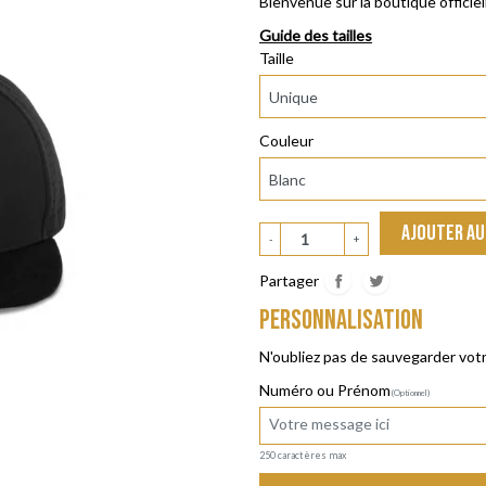
Bienvenue sur la boutique officie
Guide des tailles
Taille
Couleur
AJOUTER AU
-
+
Partager
Personnalisation
N'oubliez pas de sauvegarder votr
Numéro ou Prénom
(Optionnel)
250 caractères max