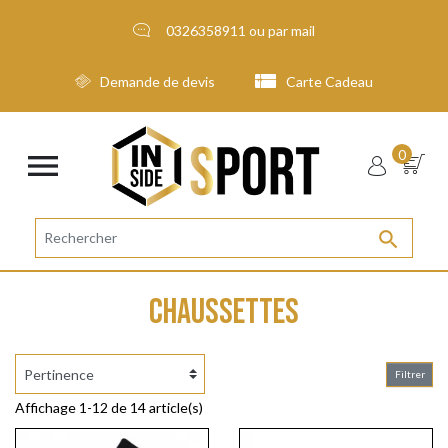
0326358911
ou par
mail
Demande de devis
Carte Cadeau

0

CHAUSSETTES
Filtrer
Affichage 1-12 de 14 article(s)