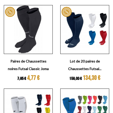
Paires de Chaussettes
Lot de 20 paires de
noires Futsal Classic Joma
Chaussettes Futsal...
Prix de base
Prix
Prix de base
Prix
4,77 €
134,30 €
7,95 €
158,00 €