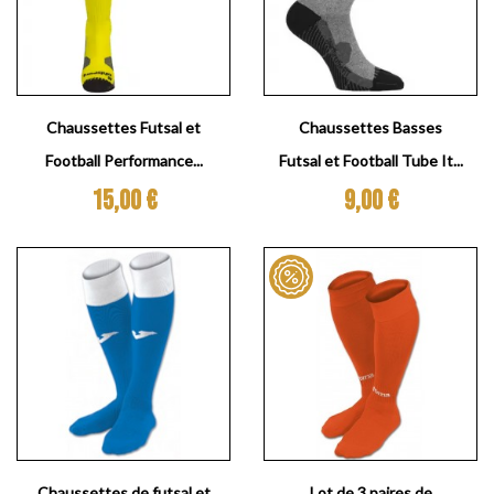
Chaussettes Futsal et
Chaussettes Basses
Football Performance...
Futsal et Football Tube It...
Prix
Prix
15,00 €
9,00 €
Chaussettes de futsal et
Lot de 3 paires de