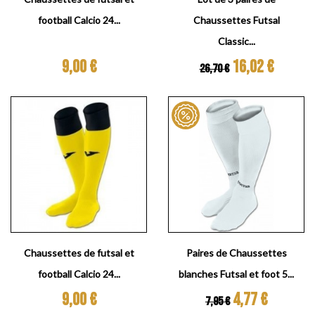
football Calcio 24...
Chaussettes Futsal
Classic...
Prix
Prix de base
Prix
9,00 €
16,02 €
26,70 €
Chaussettes de futsal et
Paires de Chaussettes
football Calcio 24...
blanches Futsal et foot 5...
Prix
Prix de base
Prix
9,00 €
4,77 €
7,95 €