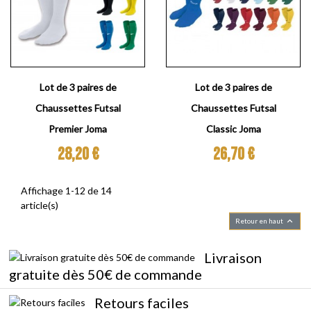
Lot de 3 paires de
Lot de 3 paires de
Chaussettes Futsal
Chaussettes Futsal
Premier Joma
Classic Joma
Prix
Prix
28,20 €
26,70 €
Affichage 1-12 de 14
article(s)

Retour en haut
Livraison
gratuite dès 50€ de commande
Retours faciles