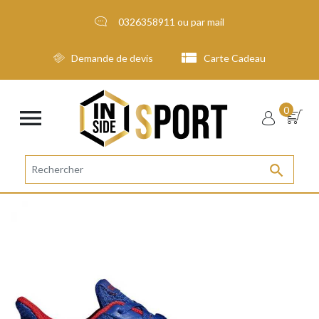
0326358911
ou par
mail
Demande de devis
Carte Cadeau

0
