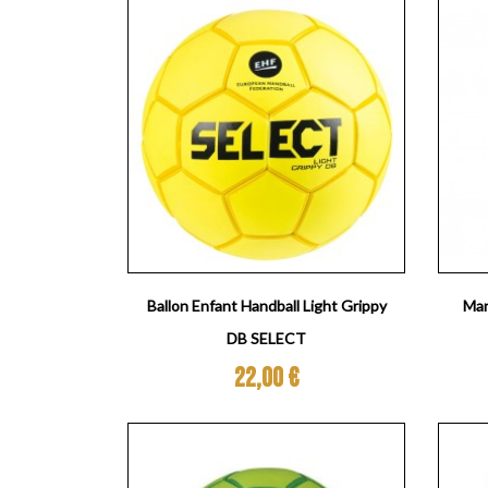
Aperçu rapide

Ballon Enfant Handball Light Grippy
Man
DB SELECT
Prix
22,00 €