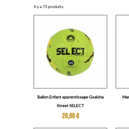
Il y a 73 produits.
Aperçu rapide

Ballon Enfant apprentissage Goalcha
Man
Street SELECT
Prix
20,00 €