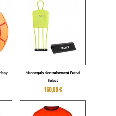
Aperçu rapide

rippy
Mannequin d'entraînement Futsal
Select
Prix
150,00 €