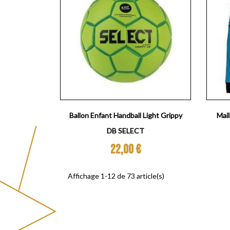
Aperçu rapide

Ballon Enfant Handball Light Grippy
Mail
DB SELECT
Prix
22,00 €
Affichage 1-12 de 73 article(s)