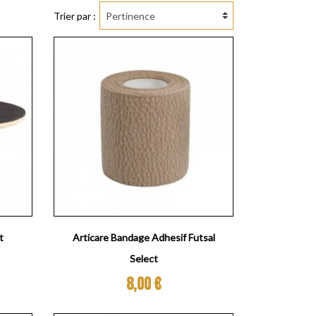
Trier par :
Aperçu rapide

t
Articare Bandage Adhesif Futsal
Select
Prix
8,00 €