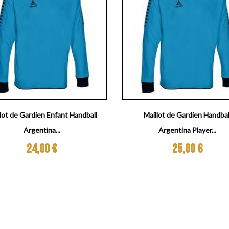
Aperçu rapide
Aperçu rapide


lot de Gardien Enfant Handball
Maillot de Gardien Handbal
Argentina...
Argentina Player...
Prix
Prix
24,00 €
25,00 €