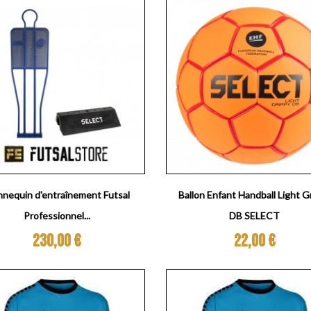
Aperçu rapide
Aperçu rapide


nequin d'entraînement Futsal
Ballon Enfant Handball Light G
Professionnel...
DB SELECT
Prix
Prix
230,00 €
22,00 €