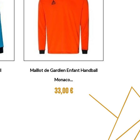
Aperçu rapide

l
Maillot de Gardien Enfant Handball
Monaco...
Prix
33,00 €