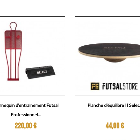
Aperçu rapide
Aperçu rapide


nequin d'entraînement Futsal
Planche d'équilibre II Selec
Professionnel...
Prix
Prix
220,00 €
44,00 €