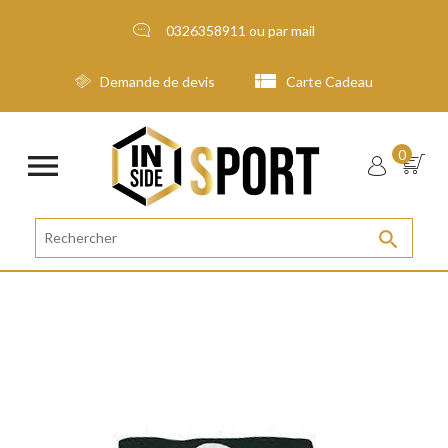
0326358911
ou par
mail
Demande de devis
Carte Cadeau

0
