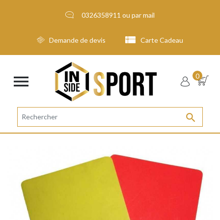
0326358911
ou par
mail
Demande de devis
Carte Cadeau

0
